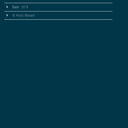
Date :
2019
© Anaïs Maxant