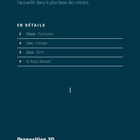
l’accueillir dans le plus beau des univers.
EN DÉTAILS
Client :
Particulier
Lieu :
Canada
Date :
2019
© Anaïs Maxant
|
Proposition 3D