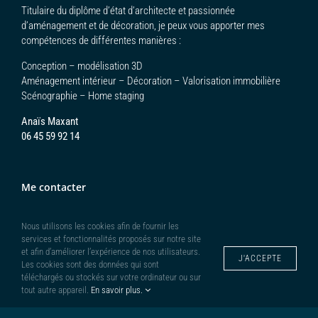
Titulaire du diplôme d’état d’architecte et passionnée
d’aménagement et de décoration, je peux vous apporter mes
compétences de différentes manières :
Conception – modélisation 3D
Aménagement intérieur – Décoration – Valorisation immobilière
Scénographie – Home staging
Anaïs Maxant
06 45 59 92 14
Me contacter
Nous utilisons les cookies afin de fournir les
services et fonctionnalités proposés sur notre site
et afin d’améliorer l’expérience de nos utilisateurs.
J'ACCEPTE
Les cookies sont des données qui sont
téléchargés ou stockés sur votre ordinateur ou sur
tout autre appareil.
En savoir plus.