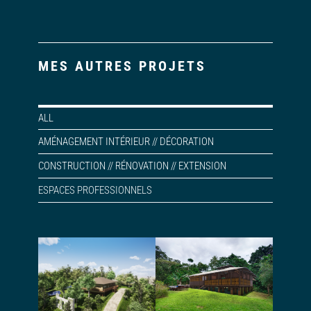
MES AUTRES PROJETS
ALL
AMÉNAGEMENT INTÉRIEUR // DÉCORATION
CONSTRUCTION // RÉNOVATION // EXTENSION
ESPACES PROFESSIONNELS
Conception et
Permis de
permis d’une
construire pour
maison en paille
une maison dans
porteuse
la jungle