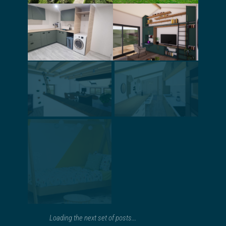
Rénovation,
extension d’une
Aménagement
petite maison
d’une buanderie
mitoyenne,
en sous-sol
agencement
intérieur
Rénovation et
Aménagement
aménagement
une pièce à vivre
intérieur d’une
et d’une salle de
maison de
bain
village
Conseil pour
l’aménagement
et la décoration
Création
d’un appartement
d’ambiance pour
un showroom
Loading the next set of posts...