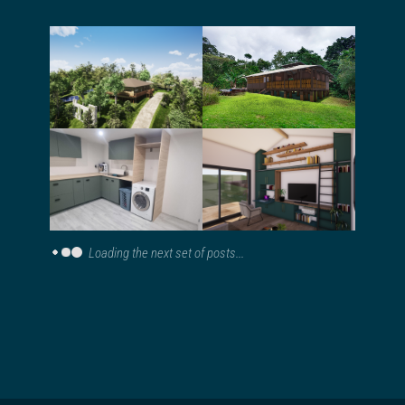
Conception et
Permis de
permis d’une
construire pour
maison en paille
une maison dans
porteuse
la jungle
Rénovation,
extension d’une
Aménagement
petite maison
d’une buanderie
mitoyenne,
en sous-sol
agencement
intérieur
Loading the next set of posts...