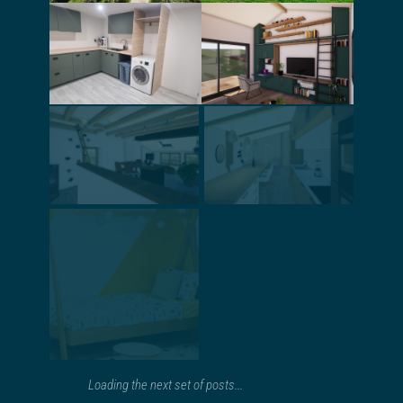
Rénovation,
extension d’une
Aménagement
petite maison
d’une buanderie
mitoyenne,
en sous-sol
agencement
intérieur
Rénovation et
Aménagement
aménagement
une pièce à vivre
intérieur d’une
et d’une salle de
maison de
bain
village
Conseil pour
l’aménagement
et la décoration
Création
d’un appartement
d’ambiance pour
un showroom
Loading the next set of posts...