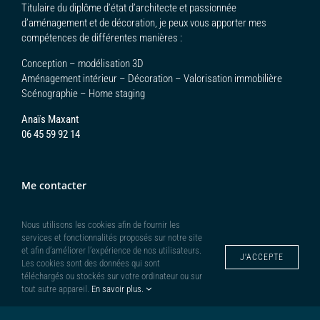
Titulaire du diplôme d’état d’architecte et passionnée
d’aménagement et de décoration, je peux vous apporter mes
compétences de différentes manières :
Conception – modélisation 3D
Aménagement intérieur – Décoration – Valorisation immobilière
Scénographie – Home staging
Anaïs Maxant
06 45 59 92 14
Me contacter
Nous utilisons les cookies afin de fournir les
services et fonctionnalités proposés sur notre site
et afin d’améliorer l’expérience de nos utilisateurs.
J'ACCEPTE
Les cookies sont des données qui sont
téléchargés ou stockés sur votre ordinateur ou sur
tout autre appareil.
En savoir plus.