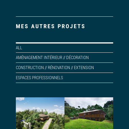
MES AUTRES PROJETS
ALL
AMÉNAGEMENT INTÉRIEUR // DÉCORATION
CONSTRUCTION // RÉNOVATION // EXTENSION
ESPACES PROFESSIONNELS
Conception et
Permis de
permis d’une
construire pour
maison en paille
une maison dans
porteuse
la jungle