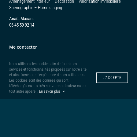
Aménagement intérieur – Décoration – Valorisation immobilière
Scénographie – Home staging
Anaïs Maxant
06 45 59 92 14
Me contacter
Nous utilisons les cookies afin de fournir les
services et fonctionnalités proposés sur notre site
et afin d’améliorer l’expérience de nos utilisateurs.
J'ACCEPTE
Les cookies sont des données qui sont
téléchargés ou stockés sur votre ordinateur ou sur
tout autre appareil.
En savoir plus.
ENVOYER