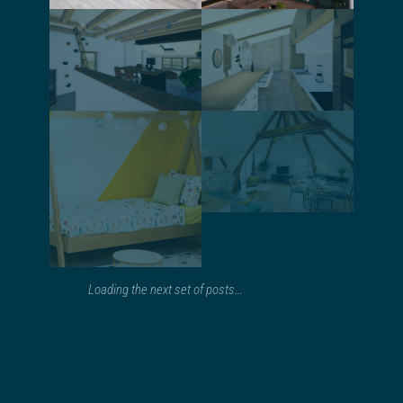
Rénovation et
Aménagement
aménagement
une pièce à vivre
intérieur d’une
et d’une salle de
maison de
bain
village
Conseil pour
l’aménagement
et la décoration
Création
d’un appartement
d’ambiance pour
un showroom
Loading the next set of posts...