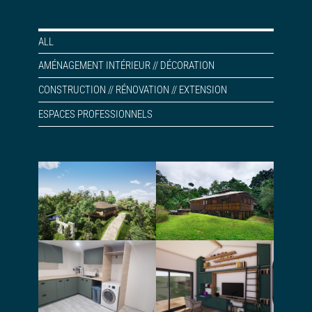
ALL
AMÉNAGEMENT INTÉRIEUR // DÉCORATION
CONSTRUCTION // RÉNOVATION // EXTENSION
ESPACES PROFESSIONNELS
Conception et
Permis de
permis d’une
construire pour
maison en paille
une maison dans
porteuse
la jungle
Rénovation,
extension d’une
Aménagement
petite maison
d’une buanderie
mitoyenne,
en sous-sol
agencement
intérieur