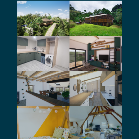
Conception et
Permis de
permis d’une
construire pour
maison en paille
une maison dans
porteuse
la jungle
Rénovation,
extension d’une
Aménagement
petite maison
d’une buanderie
mitoyenne,
en sous-sol
agencement
intérieur
Rénovation et
Aménagement
aménagement
une pièce à vivre
intérieur d’une
et d’une salle de
maison de
bain
village
Conseil pour
l’aménagement
et la décoration
Création
d’un appartement
d’ambiance pour