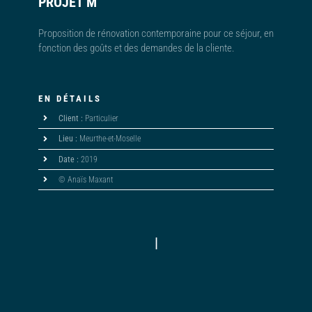
PROJET M
Proposition de rénovation contemporaine pour ce séjour, en
fonction des goûts et des demandes de la cliente.
EN DÉTAILS
Client :
Particulier
Lieu :
Meurthe-et-Moselle
Date :
2019
© Anaïs Maxant
|