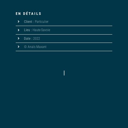
EN DÉTAILS
Client :
Particulier
Lieu :
Haute-Savoie
Date :
2022
© Anaïs Maxant
|