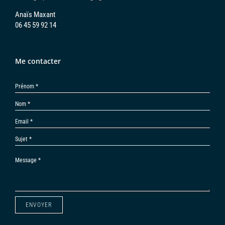
Une passion devenue un métier
Titulaire du diplôme d’état d’architecte et passionnée
d’aménagement et de décoration, je peux vous apporter mes
compétences de différentes manières :
Conception – modélisation 3D
Aménagement intérieur – Décoration – Valorisation immobilière
Scénographie – Home staging
Anaïs Maxant
06 45 59 92 14
Me contacter