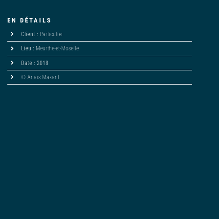
EN DÉTAILS
Client :
Particulier
Lieu :
Meurthe-et-Moselle
Date : 2018
© Anaïs Maxant