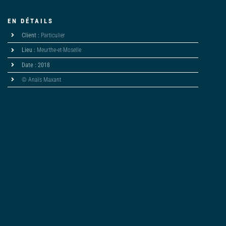
EN DÉTAILS
Client :
Particulier
Lieu :
Meurthe-et-Moselle
Date : 2018
© Anaïs Maxant