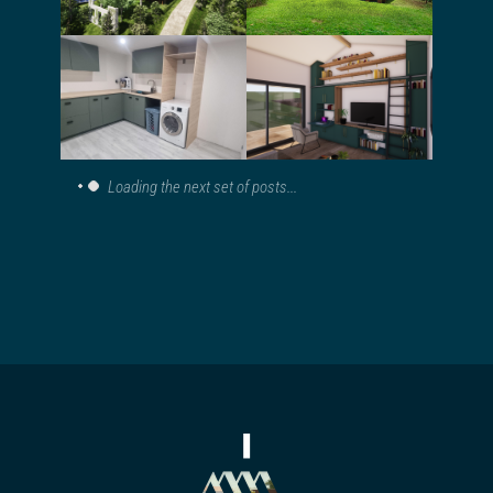
permis d’une
construire pour
maison en paille
une maison dans
porteuse
la jungle
Rénovation,
extension d’une
Aménagement
petite maison
d’une buanderie
mitoyenne,
en sous-sol
agencement
intérieur
Rénovation et
Aménagement
aménagement
une pièce à vivre
intérieur d’une
et d’une salle de
maison de
bain
village
Conseil pour
l’aménagement
et la décoration
Création
d’un appartement
d’ambiance pour
un showroom