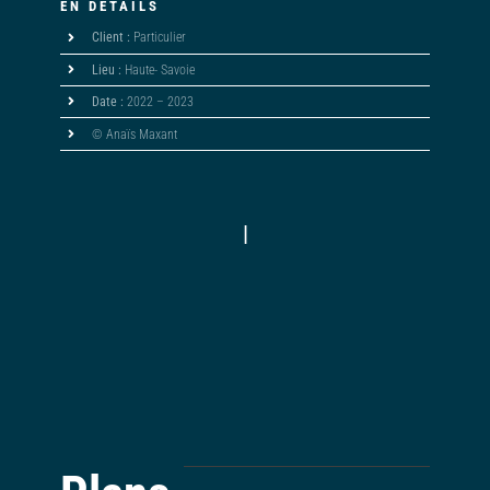
EN DÉTAILS
Client :
Particulier
Lieu :
Haute- Savoie
Date :
2022 – 2023
© Anaïs Maxant
|