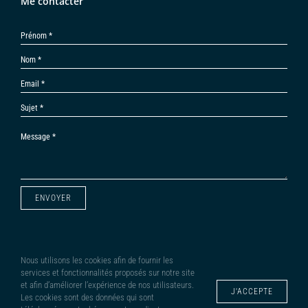
Une passion devenue un métier
Titulaire du diplôme d’état d’architecte et passionnée
d’aménagement et de décoration, je peux vous apporter mes
compétences de différentes manières :
Conception – modélisation 3D
Aménagement intérieur – Décoration – Valorisation immobilière
Scénographie – Home staging
Anaïs Maxant
06 45 59 92 14
Me contacter
Nous utilisons les cookies afin de fournir les
services et fonctionnalités proposés sur notre site
et afin d’améliorer l’expérience de nos utilisateurs.
J'ACCEPTE
Les cookies sont des données qui sont