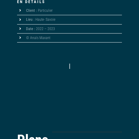
EN DÉTAILS
Client :
Particulier
Lieu :
Haute- Savoie
Date :
2022 – 2023
© Anaïs Maxant
|