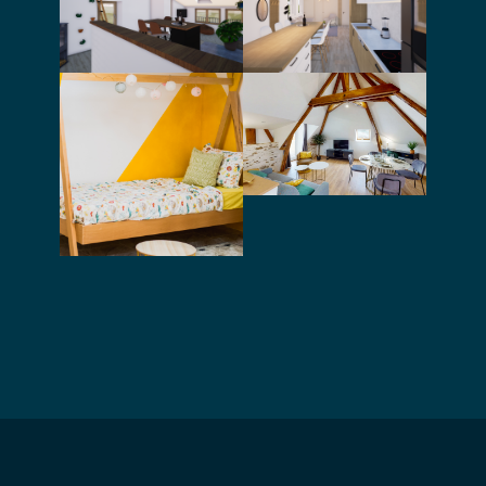
une pièce à vivre
intérieur d’une
et d’une salle de
maison de
bain
village
Conseil pour
l’aménagement
et la décoration
Création
d’un appartement
d’ambiance pour
un showroom