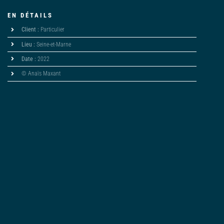
EN DÉTAILS
Client :
Particulier
Lieu :
Seine-et-Marne
Date :
2022
© Anaïs Maxant