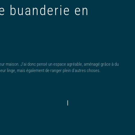
 buanderie en
leur maison. J’ai donc pensé un espace agréable, aménagé grâce à du
 leur linge, mais également de ranger plein d’autres choses.
|