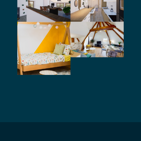
une pièce à vivre
intérieur d’une
et d’une salle de
maison de
bain
village
Conseil pour
l’aménagement
et la décoration
Création
d’un appartement
d’ambiance pour
un showroom