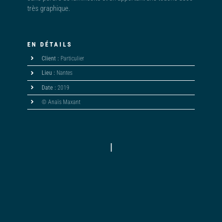
très graphique.
EN DÉTAILS
Client :
Particulier
Lieu :
Nantes
Date :
2019
© Anaïs Maxant
|