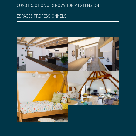
CONSTRUCTION // RÉNOVATION // EXTENSION
ESPACES PROFESSIONNELS
Rénovation et
Aménagement
aménagement
une pièce à vivre
intérieur d’une
et d’une salle de
maison de
bain
village
Conseil pour
l’aménagement
et la décoration
Création
d’un appartement
d’ambiance pour
un showroom