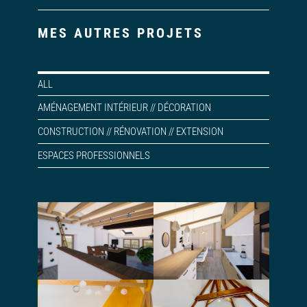
MES AUTRES PROJETS
ALL
AMÉNAGEMENT INTÉRIEUR // DÉCORATION
CONSTRUCTION // RÉNOVATION // EXTENSION
ESPACES PROFESSIONNELS
Rénovation et
Aménagement
aménagement
une pièce à vivre
intérieur d’une
et d’une salle de
maison de
bain
village
Conseil pour