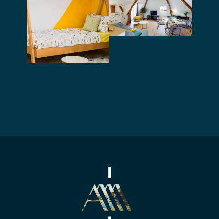
l’aménagement
et la décoration
Création
d’un appartement
d’ambiance pour
un showroom